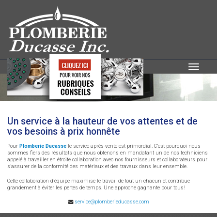
Toggle
navigatio
SERVICE APRÈS-VENTE
Un service à la hauteur de vos attentes et de
vos besoins à prix honnête
Pour
Plomberie Ducasse
le service après-vente est primordial. C’est pourquoi nous
sommes fiers des résultats que nous obtenons en mandatant un de nos techniciens
appelé à travailler en étroite collaboration avec nos fournisseurs et collaborateurs pour
s’assurer de la conformité des matériaux et des travaux dans leur ensemble.
Cette collaboration d’équipe maximise le travail de tout un chacun et contribue
grandement à éviter les pertes de temps. Une approche gagnante pour tous !
service@plomberieducasse.com